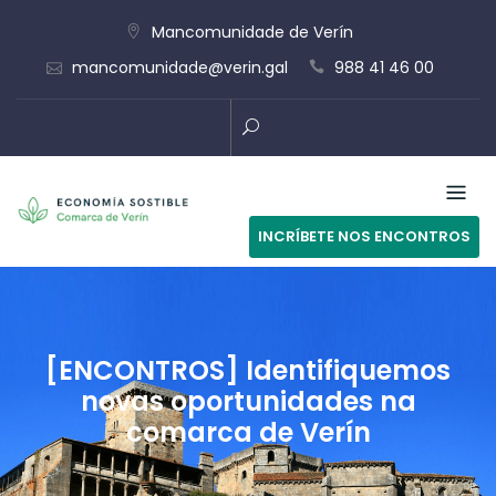
Skip
Mancomunidade de Verín
to
mancomunidade@verin.gal
988 41 46 00
content
INCRÍBETE NOS ENCONTROS
[ENCONTROS] Identifiquemos
novas oportunidades na
comarca de Verín