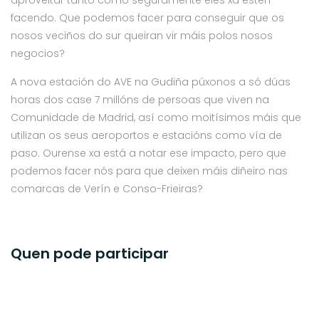
aproveitar tanto como seguramente eles xa estén
facendo. Que podemos facer para conseguir que os
nosos veciños do sur queiran vir máis polos nosos
negocios?
A nova estación do AVE na Gudiña púxonos a só dúas
horas dos case 7 millóns de persoas que viven na
Comunidade de Madrid, así como moitísimos máis que
utilizan os seus aeroportos e estacións como vía de
paso. Ourense xa está a notar ese impacto, pero que
podemos facer nós para que deixen máis diñeiro nas
comarcas de Verín e Conso-Frieiras?
Quen pode participar